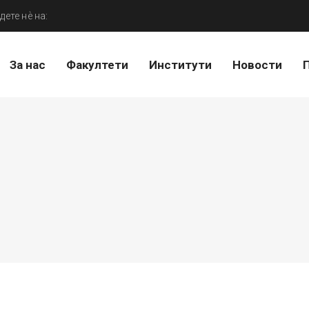
дете нѐ на:
За нас
Факултети
Институти
Новости