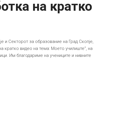
отка на кратко
је и Секторот за образование на Град Скопје,
а кратко видео на тема: Моето училиште“, на
ници. Им благодариме на учениците и нивните