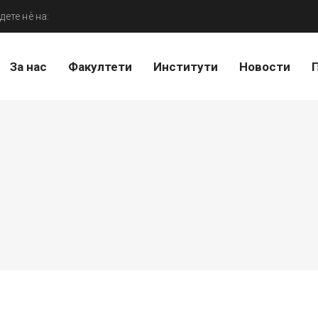
дете нѐ на:
За нас
Факултети
Институти
Новости