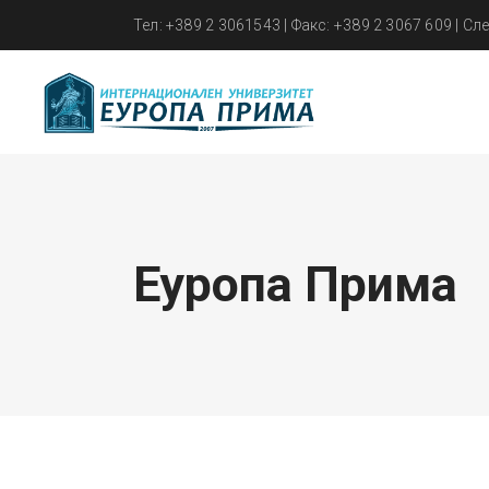
Тел: +389 2 3061543 | Факс: +389 2 3067 609 | Сле
Еуропа Прима