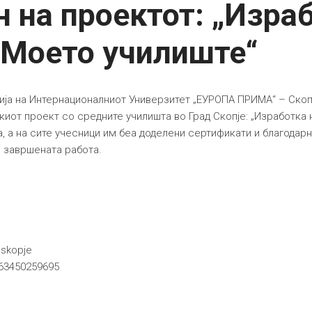
 на проектот: „Израб
 Моето училиште“
ација на Интернационалниот Универзитет „ЕУРОПА ПРИМА“ – Скоп
иот проект со средните училишта во Град Скопје: „Изработка н
а, а на сите учесници им беа доделени сертификати и благодар
 завршената работа.
.skopje
063450259695