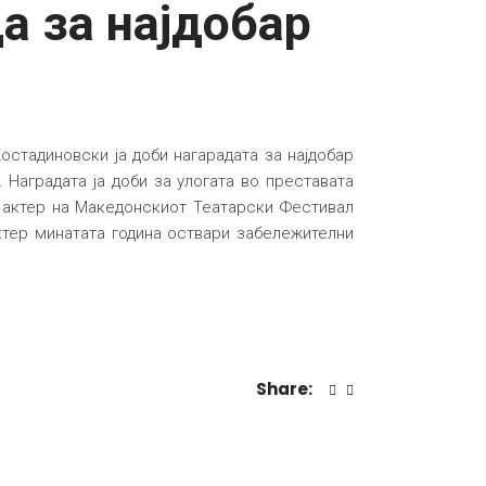
а за најдобар
остадиновски ја доби нагарадата за најдобар
Наградата ја доби за улогата во преставата
д актер на Македонскиот Театарски Фестивал
актер минатата година оствари забележителни
Share: