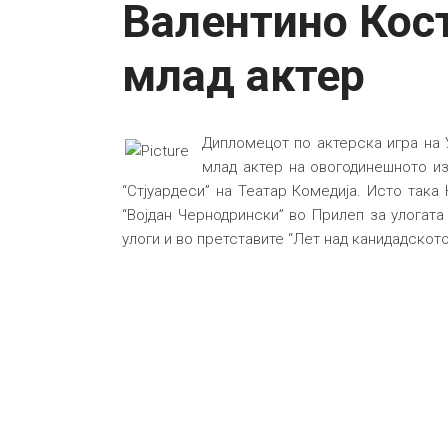
Валентино Кост
млад актер
Дипломецот по актерска игра на 
млад актер на овогодинешното из
“Стјуардеси” на Театар Комедија. Исто так
“Војдан Чернодрински” во Прилеп за улогата
улоги и во претставите “Лет над канидадското