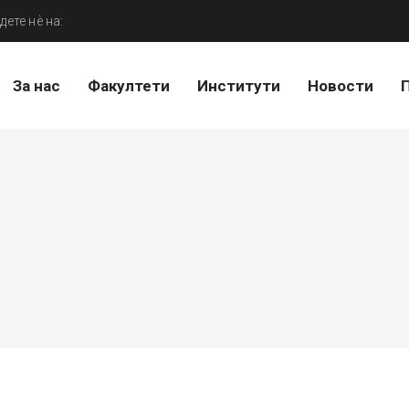
дете нѐ на:
За нас
Факултети
Институти
Новости