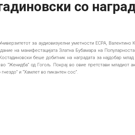
адиновски со наград
Универзитетот за аудиовизуелни уметности ЕСРА, Валентино К
дание на манифестацијата Златна Бубамара на Популарноста. 
а Костадиновски беше добитник на наградата за најдобар мла
 во “Женидба” од Гогољ. Покрај во овие претстави младиот 
 гнездо” и “Хамлет во пикантен сос”.