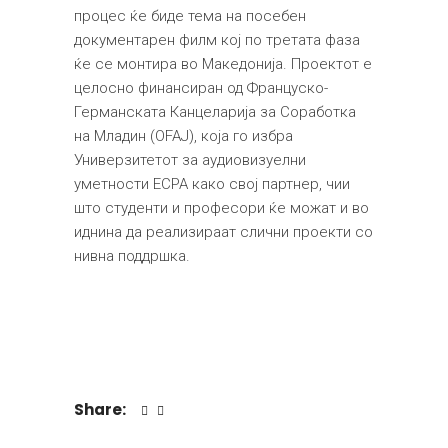
процес ќе биде тема на посебен
документарен филм кој по третата фаза
ќе се монтира во Македонија. Проектот е
целосно финансиран од Француско-
Германската Канцеларија за Соработка
на Младин (OFAJ), која го избра
Универзитетот за аудиовизуелни
уметности ЕСРА како свој партнер, чии
што студенти и професори ќе можат и во
иднина да реализираат слични проекти со
нивна поддршка.
Share: