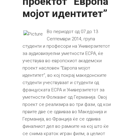
проектот “Европа
мојот идентитет”
Во периодот од 07 до 13
Септември 2014, група
студенти и професори на Универзитетот
за аудиовизуелни уметности ЕСРА, ќе
учествува во европскиот академски
проект насловен “Европа мојот
идентитет”, во кој покрај македонските
студенти учествуваат и студенти од
француската ЕСРА и Универзитетот за
уметности Фолкванг од Германија. Овој
проект се реализира во три фази, од кои
првите две се одвиваа во Македонија и
Германија, во Франција ќе се одвива
финалниот дел во рамките на кој што ќе
се снима краток игран филм, а целиот