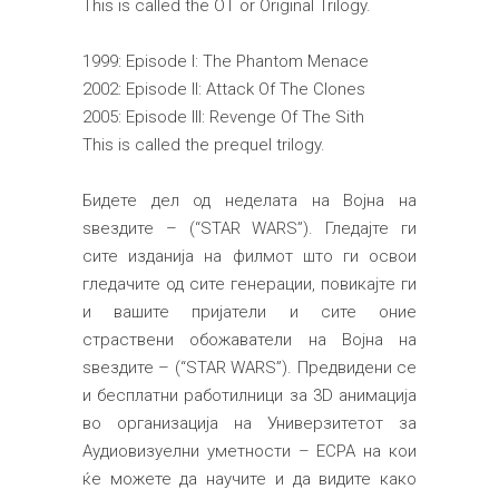
This is called the OT or Original Trilogy.
1999: Episode I: The Phantom Menace
2002: Episode II: Attack Of The Clones
2005: Episode III: Revenge Of The Sith
This is called the prequel trilogy.
Бидете дел од неделата на Војна на
ѕвездите – (“STAR WARS”). Гледајте ги
сите изданија на филмот што ги освои
гледачите од сите генерации, повикајте ги
и вашите пријатели и сите оние
страствени обожаватели на Војна на
ѕвездите – (“STAR WARS”). Предвидени се
и бесплатни работилници за 3D анимација
во организација на Универзитетот за
Аудиовизуелни уметности – ЕСРА на кои
ќе можете да научите и да видите како