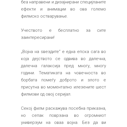
беа направени и дизајнирани специјланите
ефекти и анимации во ова големо
филмско остварување.
Учеството е бесплатно за сите
заинтересирани!
„Војна на ѕвездите“ е една епска сага во
која дејството се одвива во далечна,
далечна галаксија пред многу, многу
години. Тематиката на човечноста во
борбата помеѓу доброто и злото е
присутна во моментално илезените шест
филмови од овој серијал.
Секој филм раскажува посебна приказна,
но сепак поврзана во огромниот
универзум на оваа војна. Без да ви