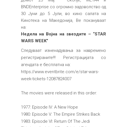
домот 25 Мај – Скопје, MЕТА4 и
BNDEnterprise со огромно задоволство од
30 Јуни до 5 Јули, во кино салата на
Кинотека на Македонија, Ве покануваат
на:
Недела на Војна на ѕвездите – “STAR
WARS WEEK”
Следуваат изненадувања за навремено
регистрираните!!! Регистрацијата со
агендата е бесплатна на:
https://www.eventbrite.com/e/star-wars-
week-tickets-12087824007
The movies were released in this order:
1977: Episode IV: A New Hope
1980: Episode V: The Empire Strikes Back
1983: Episode VI: Return Of The Jedi