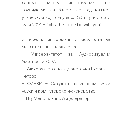
дадеме многу информации, ве
покануваме да бидете дел од нашиот
универзум кој почнува од 30ти јуни до 5ти
Јули 2014 – “May the force be with you”.
Интересни информаци и можности за
младите на штандовите на:
– Универзитетот за Аудиовизуелни
Уметности-ЕСРА;
– Универзитетот на Југоисточна Европа –
Тетово;
– ФИНКИ – Факултет за информатички
науки и компјутерско инженерство.
– Њу Менс Бизнис Акцелератор.