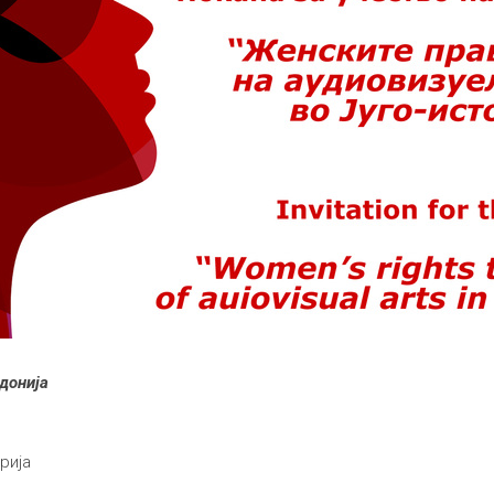
донија
рија