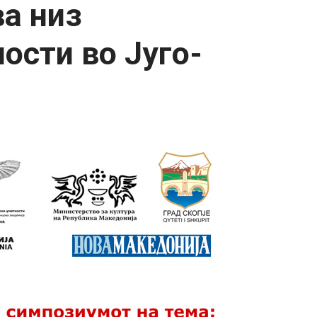
а низ
ости во Југо-