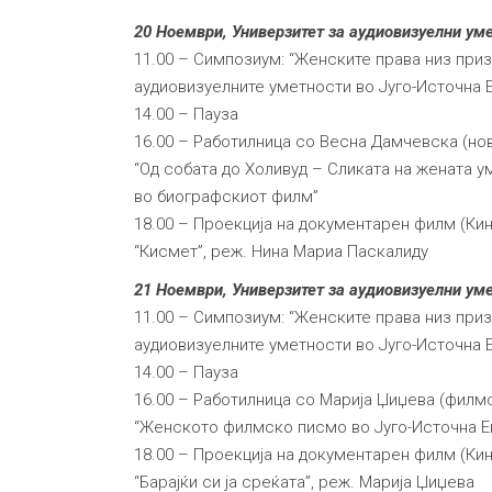
20 Ноември, Универзитет за аудиовизуелни ум
11.00 – Симпозиум: “Женските права низ при
аудиовизуелните уметности во Југо-Источна 
14.00 – Пауза
16.00 – Работилница со Весна Дамчевска (нов
“Од собата до Холивуд – Сликата на жената у
во биографскиот филм”
18.00 – Проекција на документарен филм (Кин
“Кисмет”, реж. Нина Мариа Паскалиду
21 Ноември, Универзитет за аудиовизуелни ум
11.00 – Симпозиум: “Женските права низ при
аудиовизуелните уметности во Југо-Источна 
14.00 – Пауза
16.00 – Работилница со Марија Џиџева (филм
“Женското филмско писмо во Југо-Источна Е
18.00 – Проекција на документарен филм (Кин
“Барајќи си ја среќата”, реж. Марија Џиџева