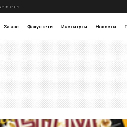
дете нѐ на:
За нас
Факултети
Институти
Новости