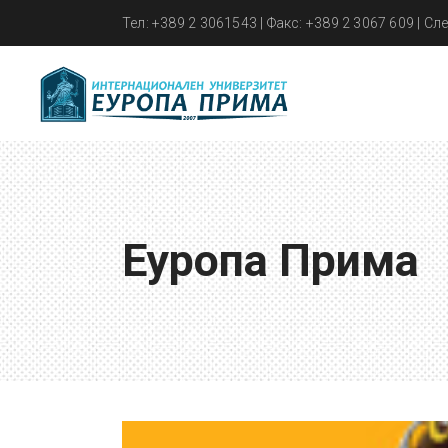
Тел: +389 2 3061543 | Факс: +389 2 3067 609 | Сле
Еуропа Прима