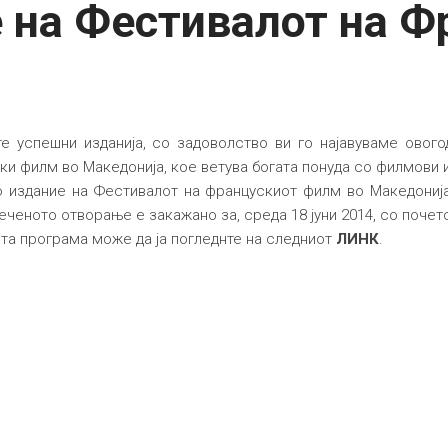
 на Фестивалот на Ф
е успешни изданија, со задоволство ви го најавуваме овог
ки филм во Македонија, кое ветува богата понуда со филмови 
 издание на Фестивалот на францускиот филм во Македонија
еченото отворање е закажано за, среда 18 јуни 2014, со почето
та програма може да ја погледнте на следниот
ЛИНК
.