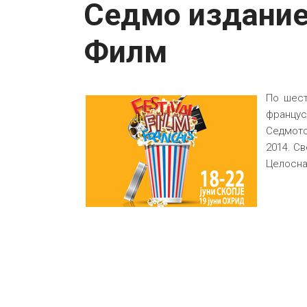
Седмо издание
Филм
По шест
францус
Седмото
2014. Св
Целосна