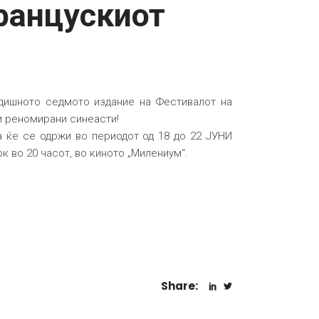
ранцускиот
одишното седмото издание на Фестивалот на
и реномирани синеасти!
 ќе се одржи во периодот од 18 до 22 ЈУНИ
к во 20 часот, во киното „Милениум“.
Share: