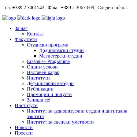
Тел: +389 2 3061543 | Факс: +389 2 3067 609 | Следете нѐ на:
За нас
Контакт
Факултети
Студиски програми
Додипломски студии
Магистерски студии
Erasmus+ Programme
Општи услови
Наставен кадар
Институти
Дефицитарни катедри
Публикации
Промоции и попусти
Запиши се!
Институти
Институт за аудиовизуелни студии и дигитална
заштита
Институт за сценски уметности
Новости
Проекти