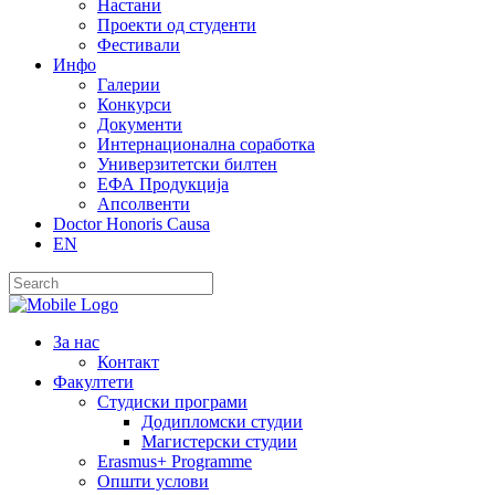
Настани
Проекти од студенти
Фестивали
Инфо
Галерии
Конкурси
Документи
Интернационална соработка
Универзитетски билтен
ЕФА Продукција
Апсолвенти
Doctor Honoris Causa
EN
За нас
Контакт
Факултети
Студиски програми
Додипломски студии
Магистерски студии
Erasmus+ Programme
Општи услови