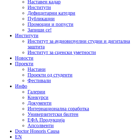
Наставен кадар
Институти
Дефицитарни катедри
Публикации
Промоции и попусти
Запиши се!
Институти
Институт за аудиовизуелни студии и дигитална
заштита
Институт за сценски уметности
Новости
Проекти
Настани
Проекти од студенти
Фестивали
Инфо
Галерии
Конкурси
Документи
Интернационална соработка
Универзитетски билтен
ЕФА Продукција
Апсолвенти
Doctor Honoris Causa
EN