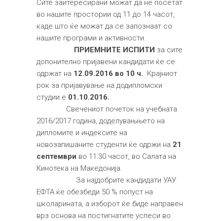
Сите заитересирани можат да не посетат
во нашите простории од 11 до 14 часот,
каде што ќе можат да се запознаат со
нашите програми и активности.
ПРИЕМНИТЕ ИСПИТИ
за сите
допонително пријавени кандидати ќе се
одржат на
12.09.2016 во 10 ч.
Крајниот
рок за пријавување на додипломски
студии е
01.10.2016.
Свечениот почеток на учебната
2016/2017 година, доделувањњето на
дипломите и индексите на
новозапишаните студенти ќе одржи на
21
септември
во 11:30 часот, во Салата на
Кинотека на Македонија.
За најдобрите кандидати УАУ
ЕФТА ќе обезбеди 50 % попуст на
школарината, а изборот ќе биде направен
врз основа на постигнатите успеси во