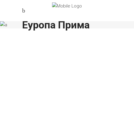
Еуропа Прима