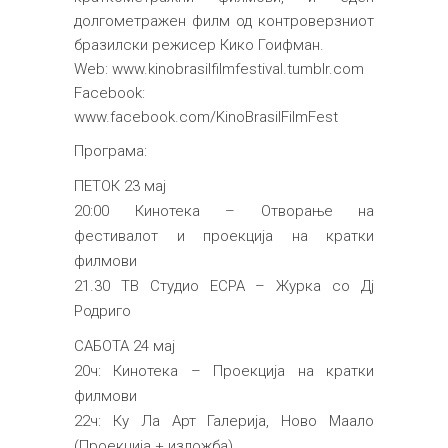
долгометражен филм од контроверзниот
бразилски режисер Кико Гоифман.
Web:
www.kinobrasilfilmfestival.tumblr.com
Facebook:
www.facebook.com/KinoBrasilFilmFest
Програма:
ПЕТОК 23 мај
20:00 Кинотека – Oтворање на
фестивалот и проекција на кратки
филмови
21.30 ТВ Студио ЕСРА – Журка со Дј
Родриго
САБОТА 24 мај
20ч: Кинотека – Проекција на кратки
филмови
22ч: Ку Ла Арт Галерија, Ново Маало
(Проекција + изложба)