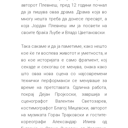
авторот Плевнеш, пред 12 години почнал
да ја пишува оваа драма. Драма која во
многу нешта треба да донесе пресврт, а
која Јордан Плевнеш им ја посвети на
своите браќа Љубе и Владо Цветановски.
Така сакаме и да ја паметиме, како нешто
кое ќе ги воспева животот и уметноста, и
во кое историјата е само фрагмент, кој
секаде и секогаш се менува, онака како
што оваа нова сцена со најсовремени
технички перформанси се менуваше за
време на претставата. Одлична работа,
покрај Дејан Пројкоски, завршија и
сценографот Валентин Светозарев,
костимографот Благој Мицевски, авторот
на музиката Горан Трајковски и гостите-
кореографи Александар Илиев од