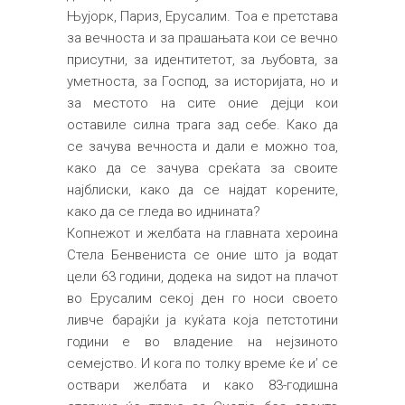
Њујорк, Париз, Ерусалим. Тоа е претстава
за вечноста и за прашањата кои се вечно
присутни, за идентитетот, за љубовта, за
уметноста, за Господ, за историјата, но и
за местото на сите оние дејци кои
оставиле силна трага зад себе. Како да
се зачува вечноста и дали е можно тоа,
како да се зачува среќата за своите
најблиски, како да се најдат корените,
како да се гледа во иднината?
Копнежот и желбата на главната хероина
Стела Бенвениста се оние што ја водат
цели 63 години, додека на ѕидот на плачот
во Ерусалим секој ден го носи своето
ливче барајќи ја куќата која петстотини
години е во владение на нејзиното
семејство. И кога по толку време ќе и’ се
оствари желбата и како 83-годишна