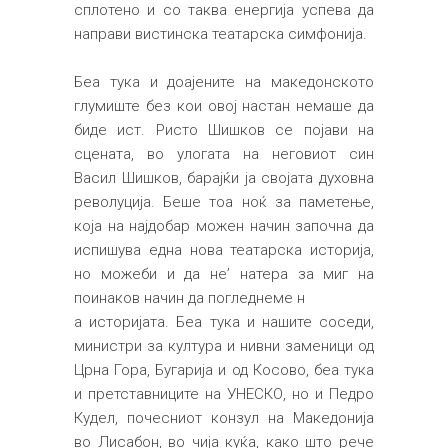
сплотено и со таква енергија успева да
направи вистинска театарска симфонија.
Беа тука и доајените на македонското
глумиште без кои овој настан немаше да
биде ист. Ристо Шишков се појави на
сцената, во улогата на неговиот син
Васил Шишков, барајќи ја својата духовна
револуција. Беше тоа ноќ за паметење,
која на најдобар можен начин започна да
испишува една нова театарска историја,
но можеби и да не’ натера за миг на
поинаков начин да погледнеме н
а историјата. Беа тука и нашите соседи,
министри за култура и нивни заменици од
Црна Гора, Бугарија и од Косово, беа тука
и претставниците на УНЕСКО, но и Педро
Кудел, почесниот конзул на Македонија
во Лисабон, во чија куќа, како што рече