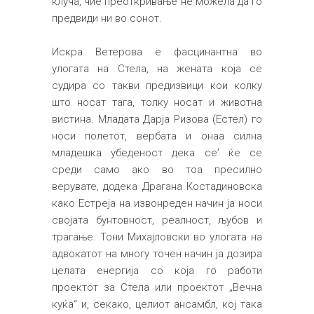
клуча, чие преоткривање не можела да го
предвиди ни во сонот.
Искра Ветерова е фасцинантна во
улогата на Стела, на жената која се
судира со такви предизвици кои колку
што носат тага, толку носат и животна
вистина. Младата Дарја Ризова (Естел) го
носи полетот, вербата и онаа силна
младешка убеденост дека се’ ќе се
среди само ако во тоа пресилно
верувате, додека Драгана Костадиновска
како Естреја на извонреден начин ја носи
својата бунтовност, реалност, љубов и
трагање. Тони Михајловски во улогата на
адвокатот на многу точен начин ја дозира
целата енергија со која го работи
проектот за Стела или проектот „Вечна
куќа“ и, секако, целиот ансамбл, кој така