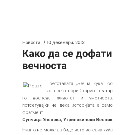
Новости
10 декември, 2013
Како да се дофати
вечноста
Претставата „Вечна куќа“ со
која се отвори Стариот театар
го воспева животот и уметноста,
потсетувајќи не’ дека историјата е само
фрагмент
Сунчица Уневска
, Утринскински Весник
Ништо не може да биде исто во една куќа