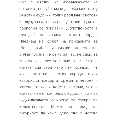
која е сведок на изминувањето на
вековите, во куќа низ која поминале толку
животни судбини, толку различни светови
и случувања, во една куќа чии одаи се
преполни со приказни. „Сопственоста е
фикција“, ќе извика авторот Јордан
Плевнеш на крајот на приказната за
„Вечна куќа“, упатувајќи неверојатно
силна порака, не само за нас, не само за
Македонија, туку за целиот свет. Чија е
куќата која стои како нем сведок, низ
која протатниле толку народи, такви
историски пресврти, среќни и несреќни
мигови, тажни и весели настани, чија е
куќата, која е преполна со духови, во која
индивидуалната меморија се судира со
колективната. Може ли некој со
сигурност да каже дека ова е негово