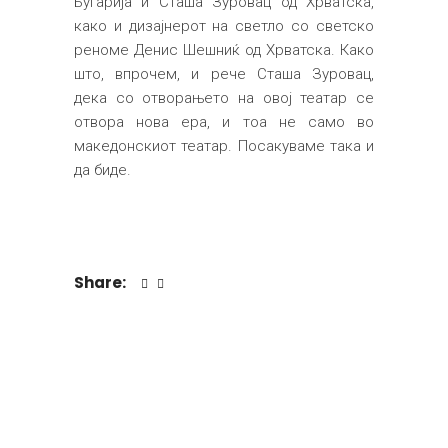
Бугарија и Сташа Зуровац од Хрватска,
како и дизајнерот на светло со светско
реноме Денис Шешниќ од Хрватска. Како
што, впрочем, и рече Сташа Зуровац,
дека со отворањето на овој театар се
отвора нова ера, и тоа не само во
македонскиот театар. Посакуваме така и
да биде.
Share: