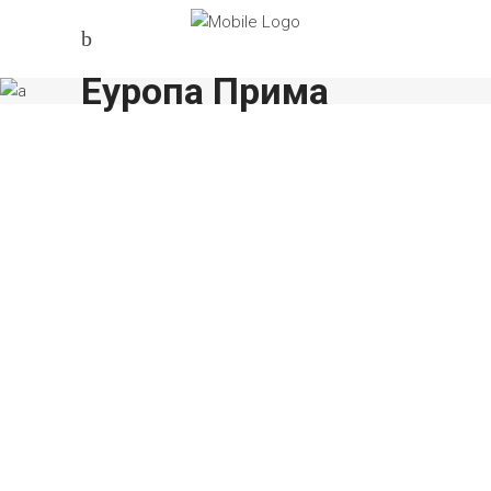
Еуропа Прима