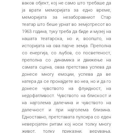
ваков објект, кој не само што требаше да
ја врати меморијата за едно време,
меморијата за незаборавниот Стар
театар што беше урнат во земјотресот во
1963 година, туку треба да биде и музеј на
нашата театарска, но и, воопшто, на
историјата на ова парче земја. Преполна
со енергија, со љубов, со посветеност,
преполна со динамика и движење на
самата сцена, оваа претстава успева да
донесе многу емоции, успева да ве
натера да се пронајдете во неа, но и да го
донесе чувството на флуидност, на
недофатливост. Чувството на блискост и
на најголема далечина и чувството на
далечност и при најголема близина.
Едноставно, претставата пулсира со еден
неверојатен ритам кој носи толку многу
живот, толку приказни, верувања,