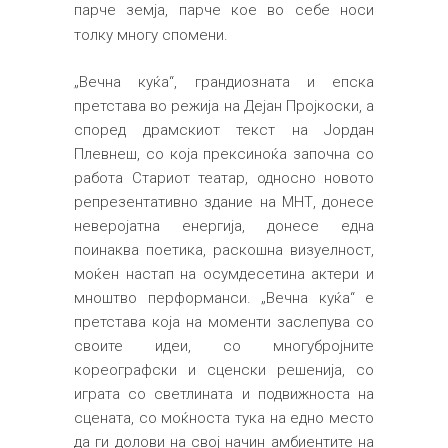
парче земја, парче кое во себе носи
толку многу спомени.
„Вечна куќа“, грандиозната и епска
претстава во режија на Дејан Пројкоски, а
според драмскиот текст на Јордан
Плевнеш, со која прексиноќа започна со
работа Стариот театар, односно новото
репрезентативно здание на МНТ, донесе
неверојатна енергија, донесе една
поинаква поетика, раскошна визуелност,
моќен настап на осумдесетина актери и
мноштво перформанси. „Вечна куќа“ е
претстава која на моменти заслепува со
своите идеи, со многубројните
кореографски и сценски решенија, со
играта со светлината и подвижноста на
сцената, со моќноста тука на едно место
да ги долови на свој начин амбиентите на