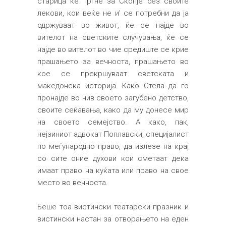
старица ќе тргне за Скопје без своите
лекови, кои веќе не и’ се потребни да ја
одржуваат во живот, ќе се најде во
вителот на светските случувања, ќе се
најде во вителот во чие средиште се крие
прашањето за вечноста, прашањето во
кое се прекршуваат светската и
македонска историја. Како Стела да го
пронајде во нив своето загубено детство,
своите сеќавања, како да му донесе мир
на своето семејство. А како, пак,
нејзиниот адвокат Поплавски, специјалист
по меѓународно право, да излезе на крај
со сите оние духови кои сметаат дека
имаат право на куќата или право на свое
место во вечноста.
Беше тоа вистински театарски празник и
вистински настан за отворањето на еден