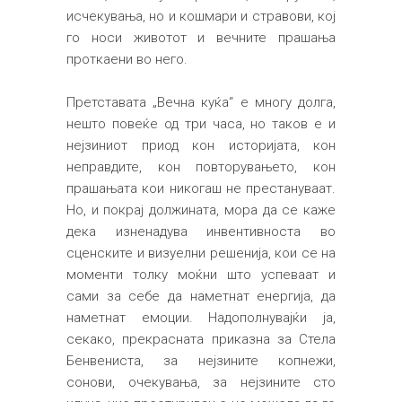
исчекувања, но и кошмари и стравови, кој
го носи животот и вечните прашања
проткаени во него.
Претставата „Вечна куќа“ е многу долга,
нешто повеќе од три часа, но таков е и
нејзиниот приод кон историјата, кон
неправдите, кон повторувањето, кон
прашањата кои никогаш не престануваат.
Но, и покрај должината, мора да се каже
дека изненадува инвентивноста во
сценските и визуелни решенија, кои се на
моменти толку моќни што успеваат и
сами за себе да наметнат енергија, да
наметнат емоции. Надополнувајќи ја,
секако, прекрасната приказна за Стела
Бенвениста, за нејзините копнежи,
сонови, очекувања, за нејзините сто