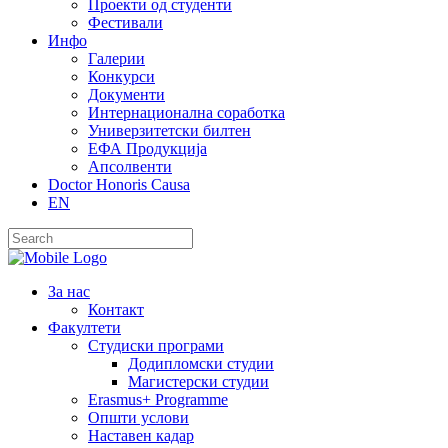
Проекти од студенти
Фестивали
Инфо
Галерии
Конкурси
Документи
Интернационална соработка
Универзитетски билтен
ЕФА Продукција
Апсолвенти
Doctor Honoris Causa
EN
За нас
Контакт
Факултети
Студиски програми
Додипломски студии
Магистерски студии
Erasmus+ Programme
Општи услови
Наставен кадар