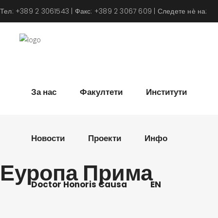
Тел: +389 2 3061543 | Факс: +389 2 3067 609 | Следете нѐ на:
За нас
Факултети
Институти
Новости
Проекти
Инфо
Еуропа Прима
Doctor Honoris Causa
EN