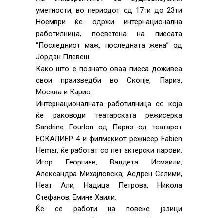
уметности, во периодот од 17ти до 23ти
Ноември ќе одржи интернационална
работилница, посветена на пиесата
“Последниот маж, последната жена” од
Јордан Плевеш.
Како што е познато оваа пиеса доживеа
свои праизведби во Скопје, Париз,
Москва и Карио.
Интернационалната работилница со која
ќе раководи театарската режисерка
Sandrine Fourlon од Париз од театарот
ЕСКАЛИЕР 4 и филмскиот режисер Fabien
Hemar, ќе работат со пет актерски парови.
Игор Георгиев, Валдета Исмаили,
Александра Михајловска, Асдрен Селими,
Неат Али, Надица Петрова, Никола
Стефанов, Емине Хаили.
Ќе се работи на повеке јазици