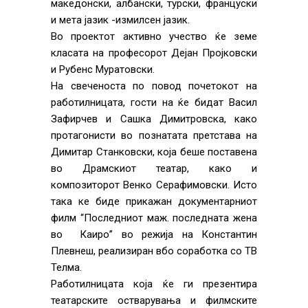
македонски, албански, турски, француски
и мета јазик -измилсен јазик.
Во проектот активно учество ќе земе
класата на професорот Дејан Пројковски
и Рубенс Муратовски.
На свеченоста по повод почетокот на
работилницата, гости на ќе бидат Васил
Зафирчев и Сашка Димитровска, како
протагонисти во познатата претстава на
Димитар Станковски, која беше поставена
во Драмскиот театар, како и
композиторот Венко Серафимовски. Исто
така ке биде прикажан документарниот
филм “Последниот маж. последната жена
во Каиро” во режија на Константин
Плевнеш, реализиран вбо соработка со ТВ
Телма.
Работилницата која ќе ги презентира
театарските остварувања и филмските