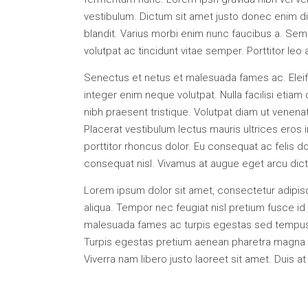
vestibulum. Dictum sit amet justo donec enim di
blandit. Varius morbi enim nunc faucibus a. Sem
volutpat ac tincidunt vitae semper. Porttitor leo 
Senectus et netus et malesuada fames ac. Eleif
integer enim neque volutpat. Nulla facilisi etia
nibh praesent tristique. Volutpat diam ut venena
Placerat vestibulum lectus mauris ultrices eros 
porttitor rhoncus dolor. Eu consequat ac felis 
consequat nisl. Vivamus at augue eget arcu dictum
Lorem ipsum dolor sit amet, consectetur adipisc
aliqua. Tempor nec feugiat nisl pretium fusce id ve
malesuada fames ac turpis egestas sed tempus ur
Turpis egestas pretium aenean pharetra magna ac 
Viverra nam libero justo laoreet sit amet. Duis a