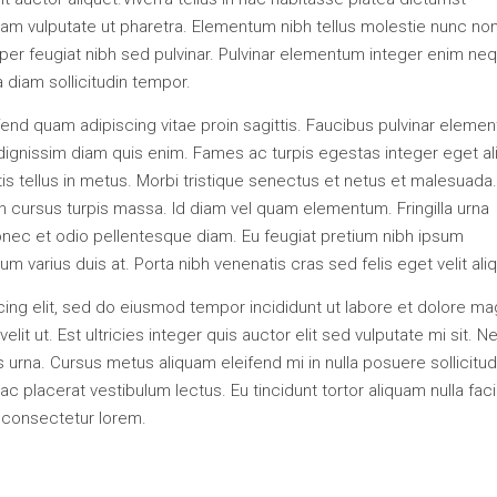
am vulputate ut pharetra. Elementum nibh tellus molestie nunc no
per feugiat nibh sed pulvinar. Pulvinar elementum integer enim ne
a diam sollicitudin tempor.
end quam adipiscing vitae proin sagittis. Faucibus pulvinar eleme
m dignissim diam quis enim. Fames ac turpis egestas integer eget al
tis tellus in metus. Morbi tristique senectus et netus et malesuada.
in cursus turpis massa. Id diam vel quam elementum. Fringilla urna
donec et odio pellentesque diam. Eu feugiat pretium nibh ipsum
 varius duis at. Porta nibh venenatis cras sed felis eget velit aliq
ing elit, sed do eiusmod tempor incididunt ut labore et dolore m
lit ut. Est ultricies integer quis auctor elit sed vulputate mi sit. N
na. Cursus metus aliquam eleifend mi in nulla posuere sollicitud
placerat vestibulum lectus. Eu tincidunt tortor aliquam nulla facili
t consectetur lorem.