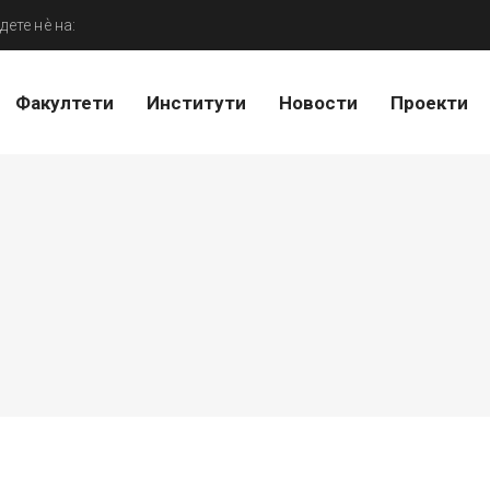
дете нѐ на:
Факултети
Институти
Новости
Проекти