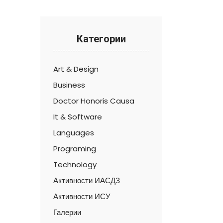
Категории
Art & Design
Business
Doctor Honoris Causa
It & Software
Languages
Programing
Technology
Активности ИАСДЗ
Активности ИСУ
Галерии