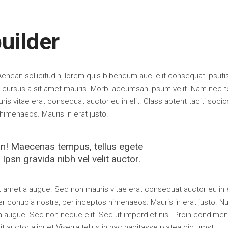
uilder
 Aenean sollicitudin, lorem quis bibendum auci elit consequat ipsut
ate cursus a sit amet mauris. Morbi accumsan ipsum velit. Nam nec te
ris vitae erat consequat auctor eu in elit. Class aptent taciti soci
 himenaeos. Mauris in erat justo.
 in! Maecenas tempus, tellus egete
sn gravida nibh vel velit auctor.
 amet a augue. Sed non mauris vitae erat consequat auctor eu in e
per conubia nostra, per inceptos himenaeos. Mauris in erat justo. N
a augue. Sed non neque elit. Sed ut imperdiet nisi. Proin condime
t auctor aliquet.Viverra tellus in hac habitasse platea dictumst