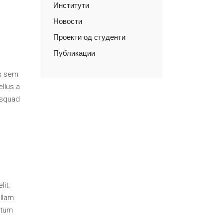
Институти
Новости
Проекти од студенти
Публикации
is sem
llus a
osquad
lit.
ullam
ntum