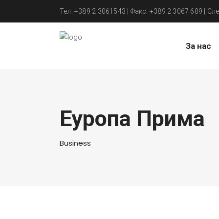
Тел: +389 2 3061543 | Факс: +389 2 3067 609 | Сле
За нас
Еуропа Прима
Business