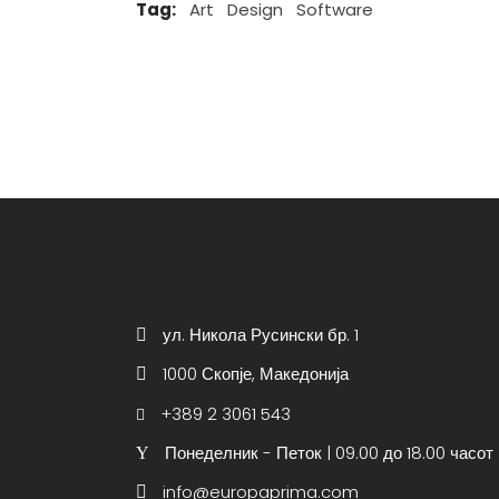
Tag:
Art
Design
Software
ул. Никола Русински бр. 1
1000 Скопје, Македонија
+389 2 3061 543
Понеделник - Петок | 09.00 до 18.00 часот
info@europaprima.com