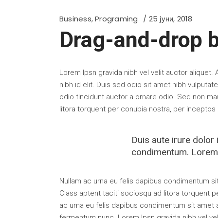
Business
,
Programing
25 јуни, 2018
Drag-and-drop b
Lorem Ipsn gravida nibh vel velit auctor aliquet.
nibh id elit. Duis sed odio sit amet nibh vulput
odio tincidunt auctor a ornare odio. Sed non mau
litora torquent per conubia nostra, per inceptos
Duis aute irure dolor
condimentum. Lorem Ip
Nullam ac urna eu felis dapibus condimentum sit
Class aptent taciti sociosqu ad litora torquent 
ac urna eu felis dapibus condimentum sit amet 
fermentum nunc. Lorem Ipsn gravida nibh vel veli