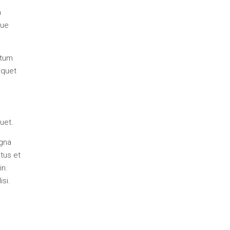
n
que
ntum
iquet
uet.
agna
etus et
in.
si.