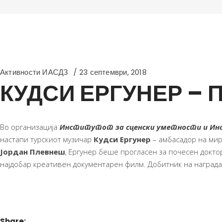
Активности ИАСДЗ
23 септември, 2018
КУДСИ ЕРГУНЕР – 
Во организација
Институтот за сценски уметности и И
настапи турскиот музичар
Кудси Ергунер
– амбасадор на мир
Јордан Плевнеш
, Ергунер беше прогласен за почесен докто
најдобар креативен документарен филм. Добитник на награда
Share: