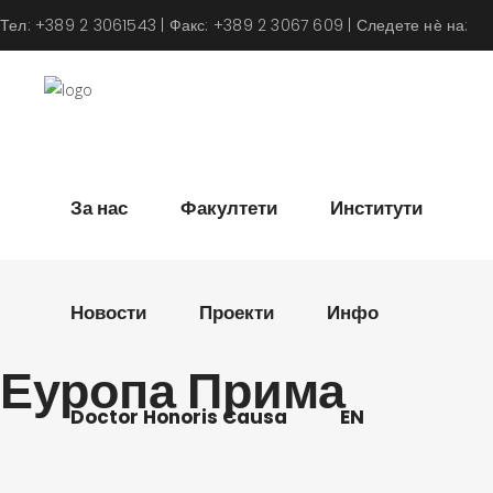
Тел: +389 2 3061543 | Факс: +389 2 3067 609 | Следете нѐ на:
За нас
Факултети
Институти
Новости
Проекти
Инфо
Еуропа Прима
Doctor Honoris Causa
EN