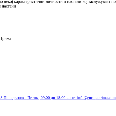
мо некој карактеристични личности и настани кој заслужуваат пос
и настани
 Прима
43
Понеделник - Петок | 09.00 до 18.00 часот
info@europaprima.com