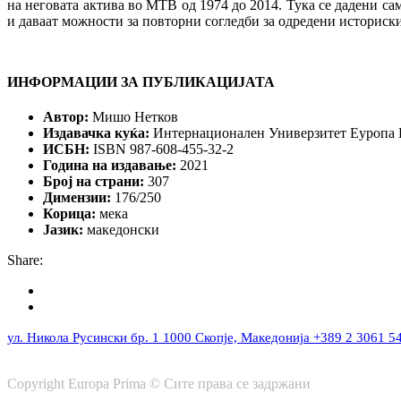
на неговата актива во МТВ од 1974 до 2014. Тука се дадени са
и даваат можности за повторни согледби за одредени историск
ИНФОРМАЦИИ ЗА ПУБЛИКАЦИЈАТА
Автор:
Мишо Нетков
Издавачка куќа:
Интернационален Универзитет Еуропа
ИСБН:
ISBN
987-608-455-32-2
Година на издавање:
2021
Број на страни:
307
Димензии:
176/250
Корица:
мека
Јазик:
македонски
Share:
ул. Никола Русински бр. 1
1000 Скопје, Македонија
+389 2 3061 5
Copyright Europa Prima © Сите права се задржани