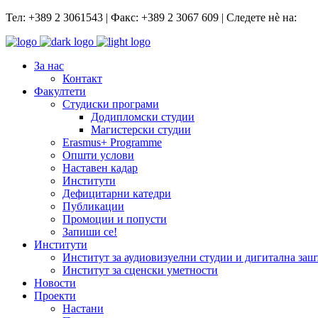
Тел: +389 2 3061543 | Факс: +389 2 3067 609 | Следете нѐ на:
За нас
Контакт
Факултети
Студиски програми
Додипломски студии
Магистерски студии
Erasmus+ Programme
Општи услови
Наставен кадар
Институти
Дефицитарни катедри
Публикации
Промоции и попусти
Запиши се!
Институти
Институт за аудиовизуелни студии и дигитална заш
Институт за сценски уметности
Новости
Проекти
Настани