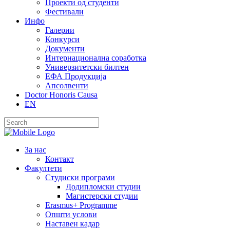
Проекти од студенти
Фестивали
Инфо
Галерии
Конкурси
Документи
Интернационална соработка
Универзитетски билтен
ЕФА Продукција
Апсолвенти
Doctor Honoris Causa
EN
За нас
Контакт
Факултети
Студиски програми
Додипломски студии
Магистерски студии
Erasmus+ Programme
Општи услови
Наставен кадар