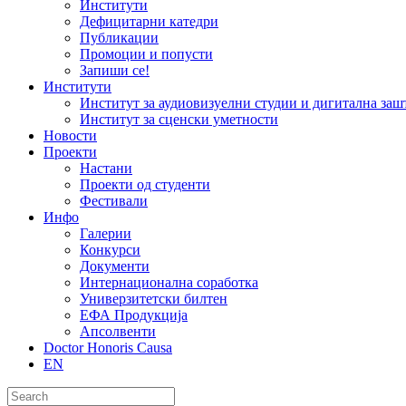
Институти
Дефицитарни катедри
Публикации
Промоции и попусти
Запиши се!
Институти
Институт за аудиовизуелни студии и дигитална заш
Институт за сценски уметности
Новости
Проекти
Настани
Проекти од студенти
Фестивали
Инфо
Галерии
Конкурси
Документи
Интернационална соработка
Универзитетски билтен
ЕФА Продукција
Апсолвенти
Doctor Honoris Causa
EN