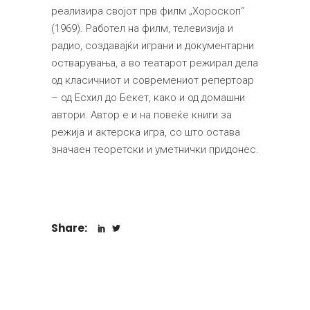
реализира својот прв филм „Хороскоп“
(1969). Работел на филм, телевизија и
радио, создавајќи играни и документарни
остварувања, а во театарот режирал дела
од класичниот и современиот репертоар
– од Есхил до Бекет, како и од домашни
автори. Автор е и на повеќе книги за
режија и актерска игра, со што остава
значаен теоретски и уметнички придонес.
Share: