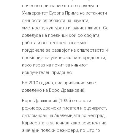
почесно признание што го доделува
Универзитет Еуропа Прима на истакнати
личности од областа на науката,
уметноста, културата и јавниот живот. Се
доделува на поединци кои со својата
работа и општествен ангажман
придонеле за развојот на општеството и
промоција на универзалните вредности,
како израз на почит за нивниот
исклучителен придонес.
Во 2010 година, ова признание му е
доделено на Боро Драшковиќ.
Боро Драшковиќ (1935) е српски
режисер, драмски писател и сценарист,
дипломиран на Академијата во Белград.
Кариерата ја започнал како асистент на
значајни полски режисери, по што го