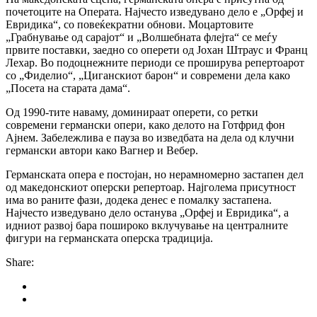
почетоците на Операта. Најчесто изведувано дело е „Орфеј и
Евридика“, со повеќекратни обнови. Моцартовите
„Грабнување од сарајот“ и „Волшебната флејта“ се меѓу
првите поставки, заедно со оперети од Јохан Штраус и Франц
Лехар. Во подоцнежните периоди се проширува репертоарот
со „Фиделио“, „Циганскиот барон“ и современи дела како
„Посета на старата дама“.
Од 1990-тите наваму, доминираат оперети, со ретки
современи германски опери, како делото на Готфрид фон
Ајнем. Забележлива е пауза во изведбата на дела од клучни
германски автори како Вагнер и Вебер.
Германската опера е постојан, но нерамномерно застапен дел
од македонскиот оперски репертоар. Најголема присутност
има во раните фази, додека денес е помалку застапена.
Најчесто изведувано дело останува „Орфеј и Евридика“, а
идниот развој бара пошироко вклучување на централните
фигури на германската оперска традиција.
Share: