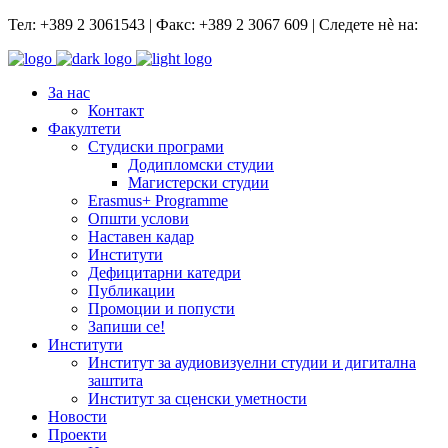
Тел: +389 2 3061543 | Факс: +389 2 3067 609 | Следете нѐ на:
За нас
Контакт
Факултети
Студиски програми
Додипломски студии
Магистерски студии
Erasmus+ Programme
Општи услови
Наставен кадар
Институти
Дефицитарни катедри
Публикации
Промоции и попусти
Запиши се!
Институти
Институт за аудиовизуелни студии и дигитална
заштита
Институт за сценски уметности
Новости
Проекти