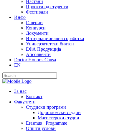
Настани
Проекти од студенти
Фестивали
Инфо
Галерии
Конкурси
Документи
Интернационална соработка
Универзитетски билтен
ЕФА Продукција
Апсолвенти
Doctor Honoris Causa
EN
За нас
Контакт
Факултети
Студиски програми
Додипломски студии
Магистерски студии
Erasmus+ Programme
Општи услови