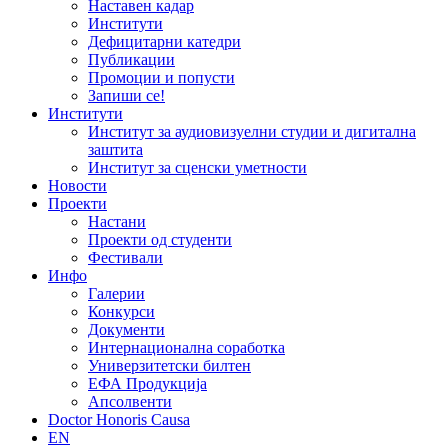
Наставен кадар
Институти
Дефицитарни катедри
Публикации
Промоции и попусти
Запиши се!
Институти
Институт за аудиовизуелни студии и дигитална
заштита
Институт за сценски уметности
Новости
Проекти
Настани
Проекти од студенти
Фестивали
Инфо
Галерии
Конкурси
Документи
Интернационална соработка
Универзитетски билтен
ЕФА Продукција
Апсолвенти
Doctor Honoris Causa
EN