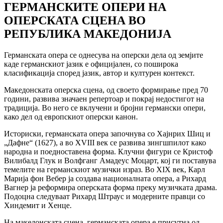
ГЕРМАНСКИТЕ ОПЕРИ НА
ОПЕРСКАТА СЦЕНА ВО
РЕПУБЛИКА МАКЕДОНИЈА
Германската опера се однесува на оперски дела од земјите
каде германскиот јазик е официјален, со поширока
класификација според јазик, автор и културен контекст.
Македонската оперска сцена, од своето формирање пред 70
години, развива значаен репертоар и покрај недостигот на
традиција. Во него се вклучени и бројни германски опери,
како дел од европскиот оперски канон.
Историски, германската опера започнува со
Хајнрих Шиц
и
„Дафне“ (1627), а во XVIII век се развива зингшпилот како
народна и поедноставена форма. Клучни фигури се
Кристоф
Вилибалд Глук
и
Волфганг Амадеус Моцарт
, кој ги поставува
темелите на германскиот музички израз. Во XIX век,
Карл
Марија фон Вебер
ја создава националната опера, а
Рихард
Вагнер
ја реформира оперската форма преку музичката драма.
Подоцна следуваат
Рихард Штраус
и модерните правци со
Хиндемит и Хенце.
На македонската сцена, германската опера е присутна од