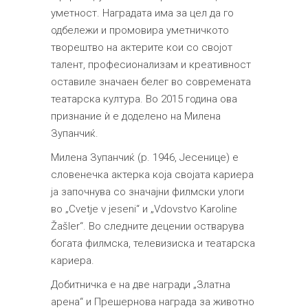
уметност. Наградата има за цел да го
одбележи и промовира уметничкото
творештво на актерите кои со својот
талент, професионализам и креативност
оставиле значаен белег во современата
театарска култура. Во 2015 година ова
признание ѝ е доделено на Милена
Зупанчиќ.
Милена Зупанчиќ (р. 1946, Јесенице) е
словенечка актерка која својата кариера
ја започнува со значајни филмски улоги
во „Cvetje v jeseni“ и „Vdovstvo Karoline
Žašler“. Во следните децении остварува
богата филмска, телевизиска и театарска
кариера.
Добитничка е на две награди „Златна
арена“ и Прешернова награда за животно