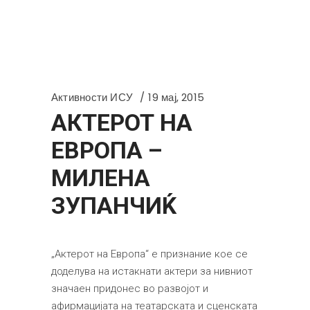
Активности ИСУ
19 мај, 2015
АКТЕРОТ НА
ЕВРОПА –
МИЛЕНА
ЗУПАНЧИЌ
„Актерот на Европа“ е признание кое се
доделува на истакнати актери за нивниот
значаен придонес во развојот и
афирмацијата на театарската и сценската