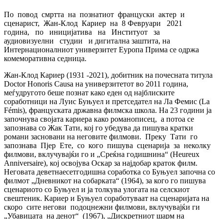
По повод смртта на познатиот француски актер и
сценарист, Жан-Клод Кариер на 8 Февруари 2021
година, по иницијатива на Институот за
аудиовизуелни студии и дигитална заштита, на
Интернационалниот универзитет Еуропа Прима се одржа
комеморативна седница.
Жан-Клод Кариер (1931 -2021), добитник на почесната титула
Doctor Honoris Causa на универзитетот во 2011 година,
меѓудругото беше познат како еден од најблиските
соработници на Луис Буњуел и претседател на Ла Фемис (La
Fémis), француската државна филмска школа. На 23 години ја
започнува својата кариера како романописец, а потоа се
запознава со Жак Тати, кој го убедува да пишува кратки
романи засновани на неговите филмови. Преку Тати го
запознава Пјер Ете, со кого пишува сценарија за неколку
филмови, вклучувајќи го и „Среќна годишнина“ (Heureux
Anniversaire), кој освојува Оскар за најдобар краток филм.
Неговата деветнаесетгодишна соработка со Буњуел започна со
филмот „Дневникот на собарката“ (1964), за кого го пишува
сценариото со Буњуел и ја толкува улогата на селскиот
свештеник. Кариер и Буњуел соработуваат на сценаријата на
скоро сите негови подоцнежни филмови, вклучувајќи ги
„Убавицата на денот“ (1967), „Дискретниот шарм на