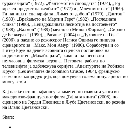
буржоазијата“ (1972), „Фантомот на слободата“ (1974), „Тој
мрачен предмет на желбите“ (1977) и „Млечниот пат“ (1969).
Ги напиша и сценарија за „Лименот добош“ (1979), „Дантон“
(1983), „Враќањето на Мартин Гере“ (1982), „Последната
слика“ (1986), „Неиздржливата леснотија на постоењето“
(1988), „Валмон“ (1989) (заедно со Милош Форман), „Сирано
де Бержерак“ (1990), „Раѓање“ (2004) и „Духовите на Гоја“
(2006), а заедно со режисерот Нагиса Ошима го пишува
сценариото за „Макс, Мон Амур“ (1986). Соработува и со
Питер Брук на деветчасовната сценска постановка на
индискиот еп „Махабхарата“, како и на неговата
петчасовна филмска верзија. Неговата работа во
телевизијата ја одбележува серијата „Авантурите на Робизон
Крусо“ (Les aventures de Robinson Crusoë, 1964), француско-
германска копродукција, која дожувува голема популарност во
многу земји.
Кај нас ќе остане најмногу запаметен по главната улога во
македонско-францускиот филм „Тајната книга“ (2006), по
сценарио на Јордан Плевнеш и Љубе Цветановски, во режија
на Владо Цветановски.
Share: