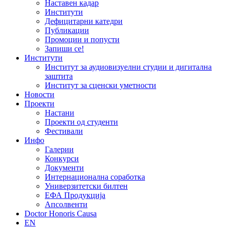
Наставен кадар
Институти
Дефицитарни катедри
Публикации
Промоции и попусти
Запиши се!
Институти
Институт за аудиовизуелни студии и дигитална
заштита
Институт за сценски уметности
Новости
Проекти
Настани
Проекти од студенти
Фестивали
Инфо
Галерии
Конкурси
Документи
Интернационална соработка
Универзитетски билтен
ЕФА Продукција
Апсолвенти
Doctor Honoris Causa
EN