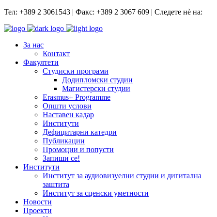
Тел: +389 2 3061543 | Факс: +389 2 3067 609 | Следете нѐ на:
За нас
Контакт
Факултети
Студиски програми
Додипломски студии
Магистерски студии
Erasmus+ Programme
Општи услови
Наставен кадар
Институти
Дефицитарни катедри
Публикации
Промоции и попусти
Запиши се!
Институти
Институт за аудиовизуелни студии и дигитална
заштита
Институт за сценски уметности
Новости
Проекти