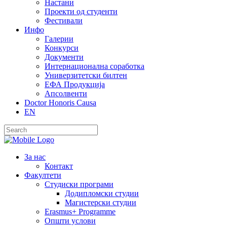
Настани
Проекти од студенти
Фестивали
Инфо
Галерии
Конкурси
Документи
Интернационална соработка
Универзитетски билтен
ЕФА Продукција
Апсолвенти
Doctor Honoris Causa
EN
За нас
Контакт
Факултети
Студиски програми
Додипломски студии
Магистерски студии
Erasmus+ Programme
Општи услови